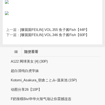
上一篇：
[嗲囡囡FEILIN] VOL.355 鱼子酱Fish【44P】
下一篇：
[嗲囡囡FEILIN] VOL.346 鱼子酱Fish【60P】
随便看看
A122 网球美女 [4] (30P)
超白清纯白虎学妹
Kotomi_Asakura_朝倉ことみ-溫泉池 (15P)
动图分享26【10P】
F奶辣模Bivi华华火辣气场让你震撼连连