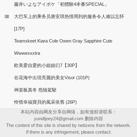
藤井いよなアイポケ「初體験4本番SPECIAL」
大巴车上的乘务员唐安琪热情周到的服务令人难以忘怀
[17P]
Teamskeet Kiara Cole Owen Gray Sapphire Cute
Wwwexxxtra
欧美爱自爱的小姐姐们7【30P】
在花海中出現亮麗的美女Visor (101P)
神楽板真冬 危險駕駛
怜惜幸福寶貝的風采依舊 (26P)
本站内容由网友分享自网络，如有侵权请联系：
yundtjoey24@gmail.com
删除内容
The content of this site is shared by netizens from the network.
If there is any infringement, please contact: