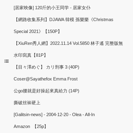
[居家映像] 120斤的小王同学 - 居家女仆
【網路收集系列】DJAWA 韓模 孫樂樂《Christmas
Special 2021》【150P】
【XiuRen秀人網】2022.11.14 Vol.5850 林子遙 完整版無
水印寫真【81P】
【目々澤めぐ】 カリ刑事 3 (40P)
Coser@Sayathefox Emma Frost
公go腰就是好操起來真給力 (14P)
撕破丝袜硬上
[Galitsin-news] - 2004-12-20 - Olea - All-In
Amazon 【25p】