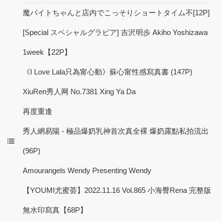
魔バイトちゃんと店内でこっそりショートタイム不[12P]
[Special スペシャルグラビア] 吉沢明歩 Akiho Yoshizawa
1week【22P】
《I Love Lala只為甯心動》蘇心甯性感寫真書 (147P)
XiuRen秀人网 No.7381 Xing Ya Da
再度重逢
秀人網易陽 - 極品爆奶乳神首次真全裸 爆奶露點私拍流出
(96P)
Amourangels Wendy Presenting Wendy
【YOUMI尤蜜荟】2022.11.16 Vol.865 小海臀Rena 完整版
無水印寫真【68P】