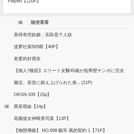
Playlist【120P】
随便看看
美得有些妖娆，实际是个人妖
波萝社第509期【40P】
老婆的好朋友
【個人?腹筋】エリート女醫45歳が低學歴チンポに完全
服従。若造に鍛え上げられた身... (21P)
OKSN-339【15p】
黑呆萌妹【14p】
高颜值女神唯美写真【13P】
【物戀傳媒】 NO.898 貓耳-風的契約 1【71P】